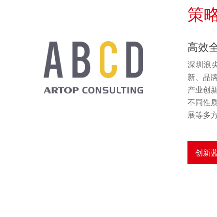
策
高效
深圳浪
新、品
产业创
不同性
展等多
创新