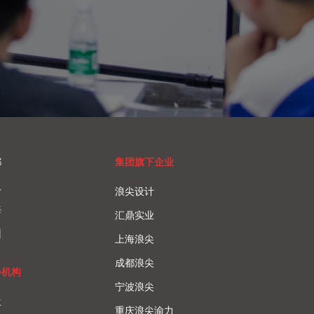
都
集团旗下企业
汉
浪尖设计
海
汇鼎实业
州
上海浪尖
成都浪尖
外机构
宁波浪尖
兰
重庆浪尖渝力