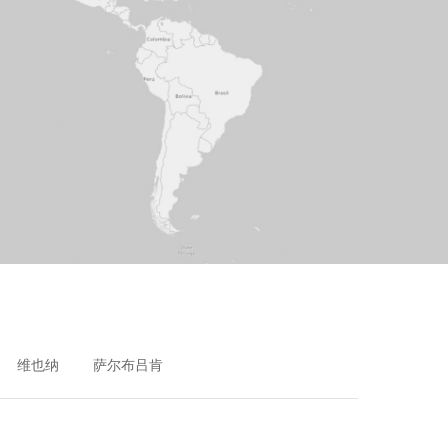
维也纳
萨尔布吕肯