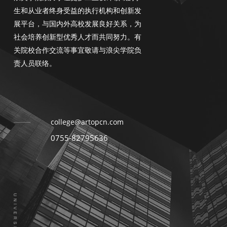
生和从业者终身受益的执行机构和创新发
展平台，与国内外高校发展良好关系，为
社会培养创新型优秀人才而共同努力。有
关院校合作交流等事宜敬请与浪尖学院负
责人员联络。
college@artopcn.com
0755-82795636