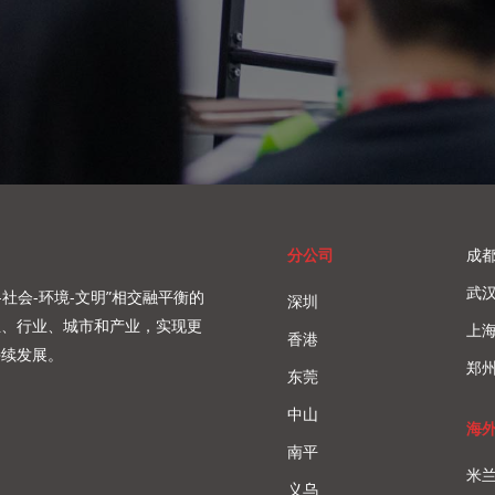
分公司
成
武
-社会-环境-文明”相交融平衡的
深圳
业、行业、城市和产业，实现更
上
香港
持续发展。
郑
东莞
中山
海
南平
米
义乌