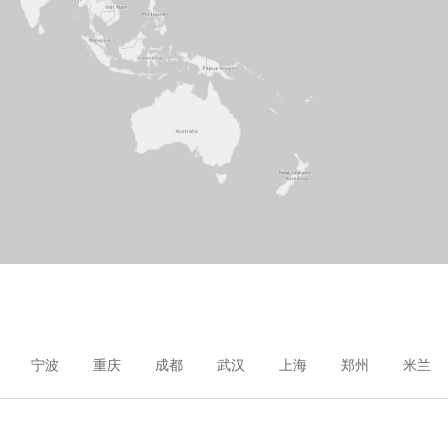
宁波
重庆
成都
武汉
上海
郑州
米兰