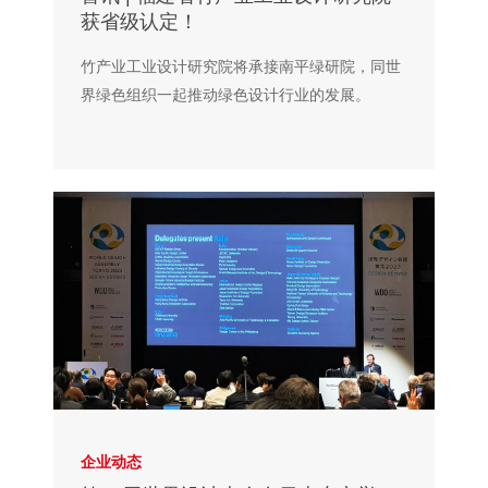
获省级认定！
竹产业工业设计研究院将承接南平绿研院，同世
界绿色组织一起推动绿色设计行业的发展。
企业动态