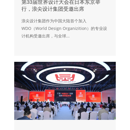
第33届世界设计大会在日本东京举
行，浪尖设计集团受邀出席
浪尖设计集团作为中国大陆首个加入
WDO（World Design Organizition）的专业设
计机构受邀出席，与全球...