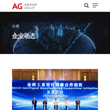
分类
企业动态